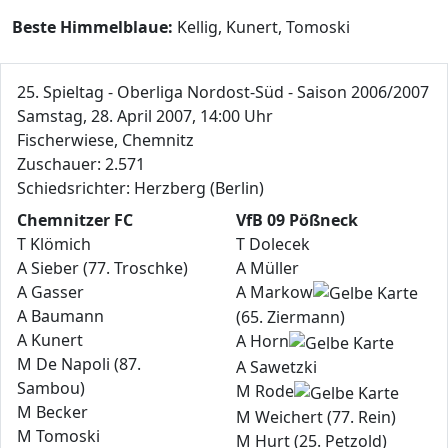
Beste Himmelblaue:
Kellig, Kunert, Tomoski
25. Spieltag - Oberliga Nordost-Süd - Saison 2006/2007
Samstag, 28. April 2007, 14:00 Uhr
Fischerwiese, Chemnitz
Zuschauer: 2.571
Schiedsrichter: Herzberg (Berlin)
Chemnitzer FC
VfB 09 Pößneck
T Klömich
T Dolecek
A Sieber (77. Troschke)
A Müller
A Gasser
A Markow
A Baumann
(65. Ziermann)
A Kunert
A Horn
M De Napoli (87.
A Sawetzki
Sambou)
M Rode
M Becker
M Weichert (77. Rein)
M Tomoski
M Hurt (25. Petzold)