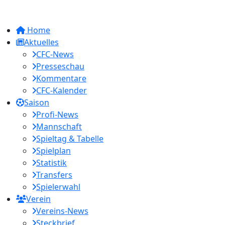
Home
Aktuelles
CFC-News
Presseschau
Kommentare
CFC-Kalender
Saison
Profi-News
Mannschaft
Spieltag & Tabelle
Spielplan
Statistik
Transfers
Spielerwahl
Verein
Vereins-News
Steckbrief