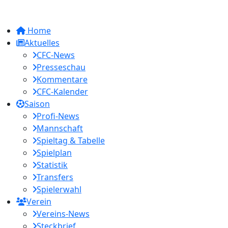
Home
Aktuelles
CFC-News
Presseschau
Kommentare
CFC-Kalender
Saison
Profi-News
Mannschaft
Spieltag & Tabelle
Spielplan
Statistik
Transfers
Spielerwahl
Verein
Vereins-News
Steckbrief