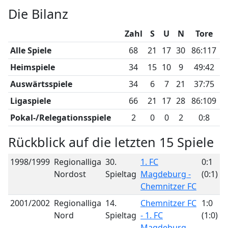
Die Bilanz
Zahl
S
U
N
Tore
Alle Spiele
68
21
17
30
86:117
Heimspiele
34
15
10
9
49:42
Auswärtsspiele
34
6
7
21
37:75
Ligaspiele
66
21
17
28
86:109
Pokal-/Relegationsspiele
2
0
0
2
0:8
Rückblick auf die letzten 15 Spiele
1998/1999
Regionalliga
30.
1. FC
0:1
Nordost
Spieltag
Magdeburg -
(0:1)
Chemnitzer FC
2001/2002
Regionalliga
14.
Chemnitzer FC
1:0
Nord
Spieltag
- 1. FC
(1:0)
Magdeburg