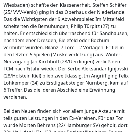
Wiesbaden) schaffte den Klassenerhalt. Steffen Schäfer
(25/ VVV-Venlo) ging in das Oberhaus der Niederlande.
Das die Wichtigsten der 9 Abwehrspieler. Im Mittelfeld
scheiterten die Bemühungen, Philip Türpitz (27) zu
halten. Er entschied sich überraschend für Sandhausen,
nachdem eher Dresden, Bielefeld oder Bochum
vermutet wurden. Bilanz: 7 Tore – 2 Vorlagen. Er fiel in
den letzten 5 Spielen (Muskelverletzung) aus. Winter-
Neuzugang Jan Kirchhoff (28/Uerdingen) verließ den
FCM nach ½ Jahr wieder. Der Serbe Aleksandar Ignjovski
(28/Holstein Kiel) blieb zweitklassig. Im Angriff ging Felix
Lohkemper (24) zu Erstligaabsteiger Nürnberg, kam auf
6 Treffer. Das die, deren Abschied eine Erwähnung
verdienen.
Bei den Neuen finden sich vor allem junge Akteure mit
teils guten Leistungen in den Ex-Vereinen. Für das Tor
wurde Morten Behrens (22/Hamburger SV) geholt, dort