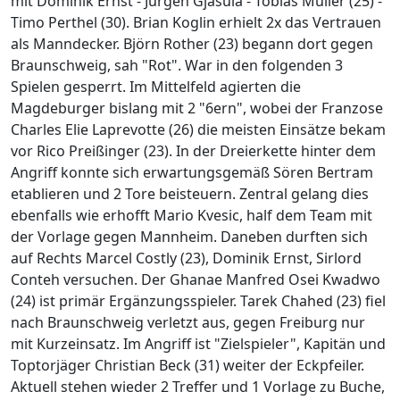
mit Dominik Ernst - Jürgen Gjasula - Tobias Müller (25) -
Timo Perthel (30). Brian Koglin erhielt 2x das Vertrauen
als Manndecker. Björn Rother (23) begann dort gegen
Braunschweig, sah "Rot". War in den folgenden 3
Spielen gesperrt. Im Mittelfeld agierten die
Magdeburger bislang mit 2 "6ern", wobei der Franzose
Charles Elie Laprevotte (26) die meisten Einsätze bekam
vor Rico Preißinger (23). In der Dreierkette hinter dem
Angriff konnte sich erwartungsgemäß Sören Bertram
etablieren und 2 Tore beisteuern. Zentral gelang dies
ebenfalls wie erhofft Mario Kvesic, half dem Team mit
der Vorlage gegen Mannheim. Daneben durften sich
auf Rechts Marcel Costly (23), Dominik Ernst, Sirlord
Conteh versuchen. Der Ghanae Manfred Osei Kwadwo
(24) ist primär Ergänzungsspieler. Tarek Chahed (23) fiel
nach Braunschweig verletzt aus, gegen Freiburg nur
mit Kurzeinsatz. Im Angriff ist "Zielspieler", Kapitän und
Toptorjäger Christian Beck (31) weiter der Eckpfeiler.
Aktuell stehen wieder 2 Treffer und 1 Vorlage zu Buche,