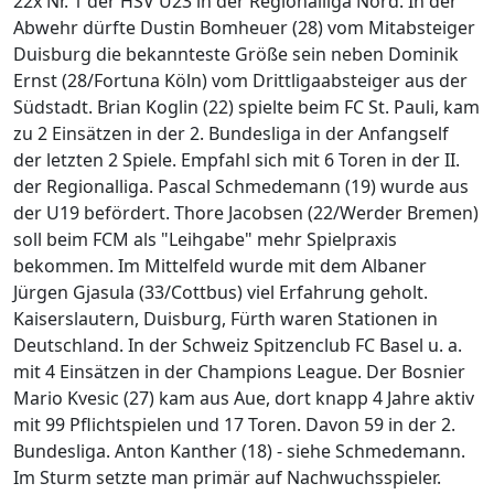
22x Nr. 1 der HSV U23 in der Regionalliga Nord. In der
Abwehr dürfte Dustin Bomheuer (28) vom Mitabsteiger
Duisburg die bekannteste Größe sein neben Dominik
Ernst (28/Fortuna Köln) vom Drittligaabsteiger aus der
Südstadt. Brian Koglin (22) spielte beim FC St. Pauli, kam
zu 2 Einsätzen in der 2. Bundesliga in der Anfangself
der letzten 2 Spiele. Empfahl sich mit 6 Toren in der II.
der Regionalliga. Pascal Schmedemann (19) wurde aus
der U19 befördert. Thore Jacobsen (22/Werder Bremen)
soll beim FCM als "Leihgabe" mehr Spielpraxis
bekommen. Im Mittelfeld wurde mit dem Albaner
Jürgen Gjasula (33/Cottbus) viel Erfahrung geholt.
Kaiserslautern, Duisburg, Fürth waren Stationen in
Deutschland. In der Schweiz Spitzenclub FC Basel u. a.
mit 4 Einsätzen in der Champions League. Der Bosnier
Mario Kvesic (27) kam aus Aue, dort knapp 4 Jahre aktiv
mit 99 Pflichtspielen und 17 Toren. Davon 59 in der 2.
Bundesliga. Anton Kanther (18) - siehe Schmedemann.
Im Sturm setzte man primär auf Nachwuchsspieler.