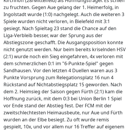
Kirchhoff (28/Mittelfeld) als Hoffnungsträger. Es schien
zu fruchten. Gegen Aue gelang der 1. Heimerfolg, in
Ingolstadt wurde (1:0) nachgelegt. Auch die weiteren 3
Spiele wurden nicht verloren, in Bielefeld mit 3:1
gesiegt. Nach Spieltag 23 stand die Chance auf den
Liga-Verbleib besser, war der Sprung aus der
Abstiegszone geschafft. Die Ausgangsposition konnte
nicht genutzt werden. Nur beim bereits kriselnden HSV
(2:1) wurde noch ein Sieg eingefahren, 4x verloren mit
dem schmerzlichen 0:1 im "6-Punkte-Spiel" gegen
Sandhausen. Vor den letzten 4 Duellen waren aus 3
Punkte Vorsprung zum Relegationsplatz 16 nun 4
Rückstand auf Nichtabstiegsplatz 15 geworden. Nach
dem 2. Heimsieg der Saison gegen Fürth (2:1) kam die
Hoffnung zurück, mit dem 0:3 bei Union Berlin 1 Spiel
vor Ende stand der Abstieg fest. Der FCM mit der
zweitschlechtesten Heimausbeute, nur Aue und Fürth
wurden an der Elbe besiegt. Zu oft wurde remis
gespielt, 10x, und vor allem nur 16 Treffer auf eigenem