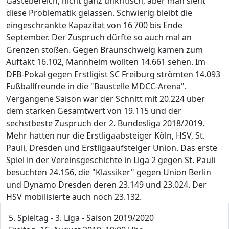
Gästebereich, nicht ganz unkritisch, aber man sieht
diese Problematik gelassen. Schwierig bleibt die
eingeschränkte Kapazität von 16 700 bis Ende
September. Der Zuspruch dürfte so auch mal an
Grenzen stoßen. Gegen Braunschweig kamen zum
Auftakt 16.102, Mannheim wollten 14.661 sehen. Im
DFB-Pokal gegen Erstligist SC Freiburg strömten 14.093
Fußballfreunde in die "Baustelle MDCC-Arena".
Vergangene Saison war der Schnitt mit 20.224 über
dem starken Gesamtwert von 19.115 und der
sechstbeste Zuspruch der 2. Bundesliga 2018/2019.
Mehr hatten nur die Erstligaabsteiger Köln, HSV, St.
Pauli, Dresden und Erstligaaufsteiger Union. Das erste
Spiel in der Vereinsgeschichte in Liga 2 gegen St. Pauli
besuchten 24.156, die "Klassiker" gegen Union Berlin
und Dynamo Dresden deren 23.149 und 23.024. Der
HSV mobilisierte auch noch 23.132.
5. Spieltag - 3. Liga - Saison 2019/2020