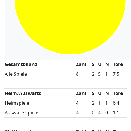
Gesamtbilanz
Zahl
S
U
N
Tore
Alle Spiele
8
2
5
1
7:5
Heim/Auswärts
Zahl
S
U
N
Tore
Heimspiele
4
2
1
1
6:4
Auswärtsspiele
4
0
4
0
1:1