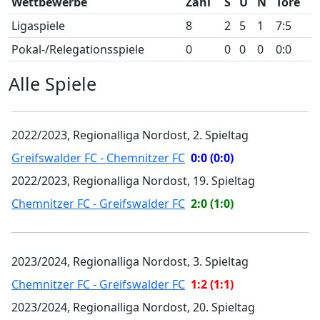
Wettbewerbe
Zahl
S
U
N
Tore
Ligaspiele
8
2
5
1
7:5
Pokal-/Relegationsspiele
0
0
0
0
0:0
Alle Spiele
2022/2023, Regionalliga Nordost, 2. Spieltag
Greifswalder FC - Chemnitzer FC
0:0 (0:0)
2022/2023, Regionalliga Nordost, 19. Spieltag
Chemnitzer FC - Greifswalder FC
2:0 (1:0)
2023/2024, Regionalliga Nordost, 3. Spieltag
Chemnitzer FC - Greifswalder FC
1:2 (1:1)
2023/2024, Regionalliga Nordost, 20. Spieltag