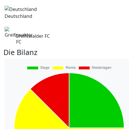
Deutschland
Greifswalder FC
Die Bilanz