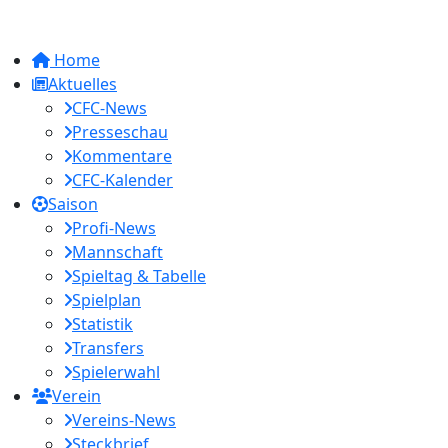
Home
Aktuelles
CFC-News
Presseschau
Kommentare
CFC-Kalender
Saison
Profi-News
Mannschaft
Spieltag & Tabelle
Spielplan
Statistik
Transfers
Spielerwahl
Verein
Vereins-News
Steckbrief