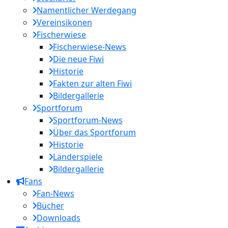
Namentlicher Werdegang
Vereinsikonen
Fischerwiese
Fischerwiese-News
Die neue Fiwi
Historie
Fakten zur alten Fiwi
Bildergallerie
Sportforum
Sportforum-News
Über das Sportforum
Historie
Länderspiele
Bildergallerie
Fans
Fan-News
Bücher
Downloads