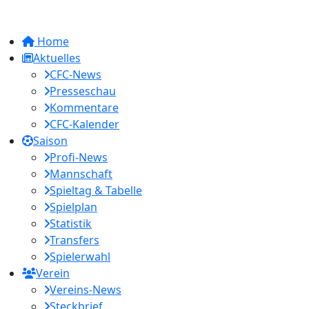
Home
Aktuelles
CFC-News
Presseschau
Kommentare
CFC-Kalender
Saison
Profi-News
Mannschaft
Spieltag & Tabelle
Spielplan
Statistik
Transfers
Spielerwahl
Verein
Vereins-News
Steckbrief