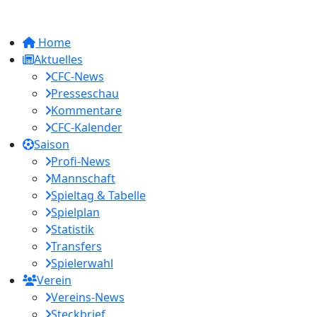
Home
Aktuelles
CFC-News
Presseschau
Kommentare
CFC-Kalender
Saison
Profi-News
Mannschaft
Spieltag & Tabelle
Spielplan
Statistik
Transfers
Spielerwahl
Verein
Vereins-News
Steckbrief