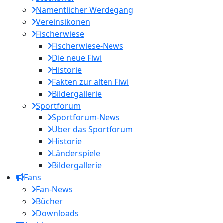
Namentlicher Werdegang
Vereinsikonen
Fischerwiese
Fischerwiese-News
Die neue Fiwi
Historie
Fakten zur alten Fiwi
Bildergallerie
Sportforum
Sportforum-News
Über das Sportforum
Historie
Länderspiele
Bildergallerie
Fans
Fan-News
Bücher
Downloads