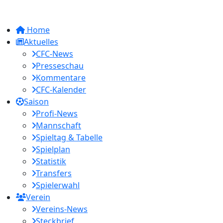
Home
Aktuelles
CFC-News
Presseschau
Kommentare
CFC-Kalender
Saison
Profi-News
Mannschaft
Spieltag & Tabelle
Spielplan
Statistik
Transfers
Spielerwahl
Verein
Vereins-News
Steckbrief