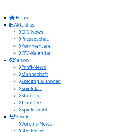
Home
Aktuelles
CFC-News
Presseschau
Kommentare
CFC-Kalender
Saison
Profi-News
Mannschaft
Spieltag & Tabelle
Spielplan
Statistik
Transfers
Spielerwahl
Verein
Vereins-News
Steckbrief