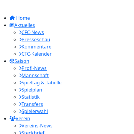
Home
Aktuelles
CFC-News
Presseschau
Kommentare
CFC-Kalender
Saison
Profi-News
Mannschaft
Spieltag & Tabelle
Spielplan
Statistik
Transfers
Spielerwahl
Verein
Vereins-News
Steckbrief