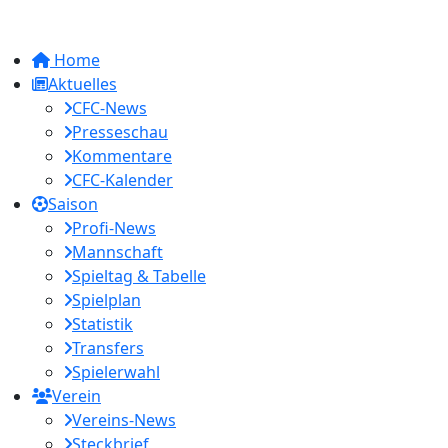
Home
Aktuelles
CFC-News
Presseschau
Kommentare
CFC-Kalender
Saison
Profi-News
Mannschaft
Spieltag & Tabelle
Spielplan
Statistik
Transfers
Spielerwahl
Verein
Vereins-News
Steckbrief