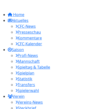
Home
Aktuelles
CFC-News
Presseschau
Kommentare
CFC-Kalender
Saison
Profi-News
Mannschaft
Spieltag & Tabelle
Spielplan
Statistik
Transfers
Spielerwahl
Verein
Vereins-News
Steckbrief