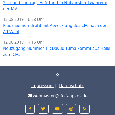
Siemon beantragt Haft für den Notvorstand während
der MV
13.08.2019, 16:28 Uhr
Klaus Siemon droht mit Abwicklung des CFC nach der
AR-Wahl
12.08.2019, 14:15 Uhr
Neuzugang Nummer 11: Davud Tuma kommt aus Halle
zum CFC
Impressum
|
Datenschutz
webmaster@cfc-fanpage.de