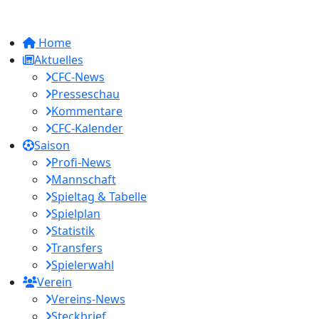
Home
Aktuelles
CFC-News
Presseschau
Kommentare
CFC-Kalender
Saison
Profi-News
Mannschaft
Spieltag & Tabelle
Spielplan
Statistik
Transfers
Spielerwahl
Verein
Vereins-News
Steckbrief