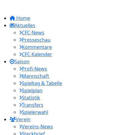
Home
Aktuelles
CFC-News
Presseschau
Kommentare
CFC-Kalender
Saison
Profi-News
Mannschaft
Spieltag & Tabelle
Spielplan
Statistik
Transfers
Spielerwahl
Verein
Vereins-News
Steckbrief