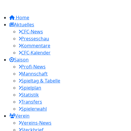
Home
Aktuelles
CFC-News
Presseschau
Kommentare
CFC-Kalender
Saison
Profi-News
Mannschaft
Spieltag & Tabelle
Spielplan
Statistik
Transfers
Spielerwahl
Verein
Vereins-News
Steckbrief