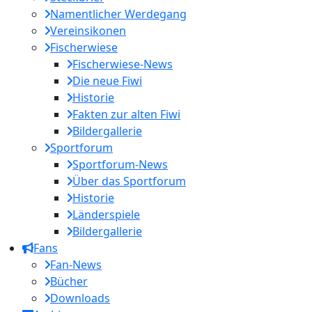
Namentlicher Werdegang
Vereinsikonen
Fischerwiese
Fischerwiese-News
Die neue Fiwi
Historie
Fakten zur alten Fiwi
Bildergallerie
Sportforum
Sportforum-News
Über das Sportforum
Historie
Länderspiele
Bildergallerie
Fans
Fan-News
Bücher
Downloads