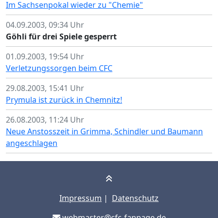
Im Sachsenpokal wieder zu "Chemie"
04.09.2003, 09:34 Uhr
Göhli für drei Spiele gesperrt
01.09.2003, 19:54 Uhr
Verletzungssorgen beim CFC
29.08.2003, 15:41 Uhr
Prymula ist zurück in Chemnitz!
26.08.2003, 11:24 Uhr
Neue Anstosszeit in Grimma, Schindler und Baumann
angeschlagen
Impressum
|
Datenschutz
webmaster@cfc-fanpage.de