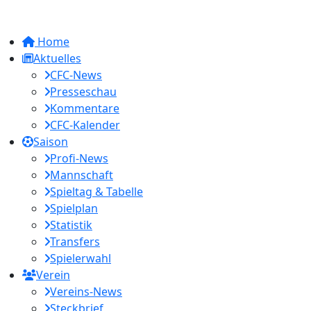
Home
Aktuelles
CFC-News
Presseschau
Kommentare
CFC-Kalender
Saison
Profi-News
Mannschaft
Spieltag & Tabelle
Spielplan
Statistik
Transfers
Spielerwahl
Verein
Vereins-News
Steckbrief