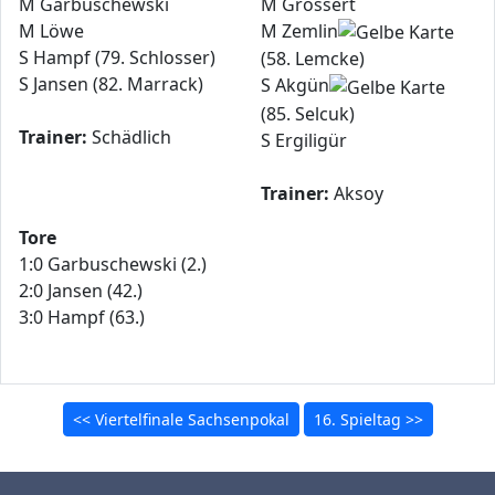
M Garbuschewski
M Grossert
M Löwe
M Zemlin
S Hampf (79. Schlosser)
(58. Lemcke)
S Jansen (82. Marrack)
S Akgün
(85. Selcuk)
Trainer:
Schädlich
S Ergiligür
Trainer:
Aksoy
Tore
1:0 Garbuschewski (2.)
2:0 Jansen (42.)
3:0 Hampf (63.)
<< Viertelfinale Sachsenpokal
16. Spieltag >>