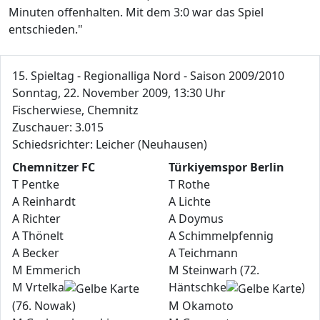
Minuten offenhalten. Mit dem 3:0 war das Spiel
entschieden."
15. Spieltag - Regionalliga Nord - Saison 2009/2010
Sonntag, 22. November 2009, 13:30 Uhr
Fischerwiese, Chemnitz
Zuschauer: 3.015
Schiedsrichter: Leicher (Neuhausen)
Chemnitzer FC
Türkiyemspor Berlin
T Pentke
T Rothe
A Reinhardt
A Lichte
A Richter
A Doymus
A Thönelt
A Schimmelpfennig
A Becker
A Teichmann
M Emmerich
M Steinwarh (72.
M Vrtelka
Häntschke
)
(76. Nowak)
M Okamoto