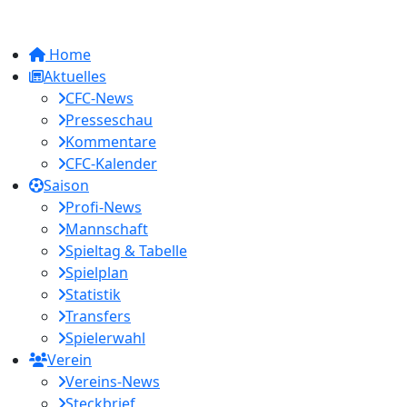
Home
Aktuelles
CFC-News
Presseschau
Kommentare
CFC-Kalender
Saison
Profi-News
Mannschaft
Spieltag & Tabelle
Spielplan
Statistik
Transfers
Spielerwahl
Verein
Vereins-News
Steckbrief