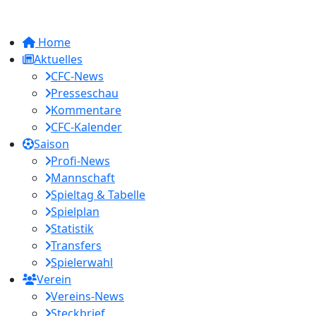
Home
Aktuelles
CFC-News
Presseschau
Kommentare
CFC-Kalender
Saison
Profi-News
Mannschaft
Spieltag & Tabelle
Spielplan
Statistik
Transfers
Spielerwahl
Verein
Vereins-News
Steckbrief