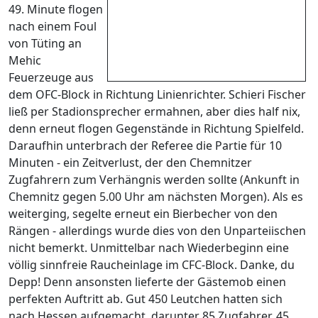
49. Minute flogen
nach einem Foul
von Tüting an
Mehic
Feuerzeuge aus
dem OFC-Block in Richtung Linienrichter. Schieri Fischer
ließ per Stadionsprecher ermahnen, aber dies half nix,
denn erneut flogen Gegenstände in Richtung Spielfeld.
Daraufhin unterbrach der Referee die Partie für 10
Minuten - ein Zeitverlust, der den Chemnitzer
Zugfahrern zum Verhängnis werden sollte (Ankunft in
Chemnitz gegen 5.00 Uhr am nächsten Morgen). Als es
weiterging, segelte erneut ein Bierbecher von den
Rängen - allerdings wurde dies von den Unparteiischen
nicht bemerkt. Unmittelbar nach Wiederbeginn eine
völlig sinnfreie Raucheinlage im CFC-Block. Danke, du
Depp! Denn ansonsten lieferte der Gästemob einen
perfekten Auftritt ab. Gut 450 Leutchen hatten sich
nach Hessen aufgemacht, darunter 85 Zugfahrer, 45