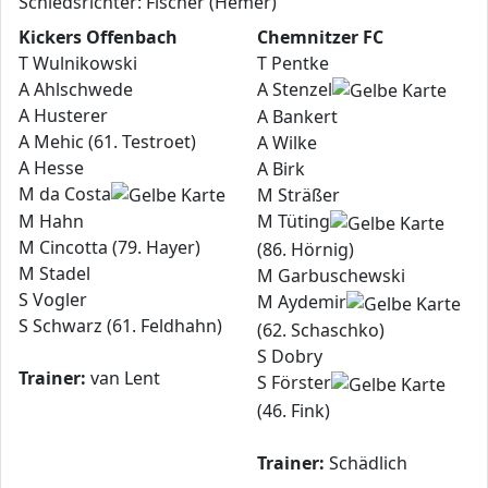
Schiedsrichter: Fischer (Hemer)
Kickers Offenbach
Chemnitzer FC
T Wulnikowski
T Pentke
A Ahlschwede
A Stenzel
A Husterer
A Bankert
A Mehic (61. Testroet)
A Wilke
A Hesse
A Birk
M da Costa
M Sträßer
M Hahn
M Tüting
M Cincotta (79. Hayer)
(86. Hörnig)
M Stadel
M Garbuschewski
S Vogler
M Aydemir
S Schwarz (61. Feldhahn)
(62. Schaschko)
S Dobry
Trainer:
van Lent
S Förster
(46. Fink)
Trainer:
Schädlich