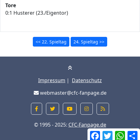
Tore
0:1 Husterer (23./Eigentor)
<< 22. Spieltag
24. Spieltag >>
Impressum
|
Datenschutz
webmaster@cfc-fanpage.de
© 1995 - 2025:
CFC-Fanpage.de
Facebook
Twitter
What