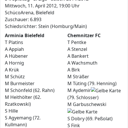
Mittwoch, 11. April 2012, 19:00 Uhr
SchücoArena, Bielefeld
Zuschauer: 6.893
Schiedsrichter: Stein (Homburg/Main)
Arminia Bielefeld
Chemnitzer FC
T Platins
T Pentke
A Appiah
A Stenzel
A Hübener
A Bankert
A Hornig
A Wachsmuth
A Krük
A Birk
M Schütz
M Sträßer
M Burmeister
M Tüting (79. Henning)
M Schönfeld (62. Rahn)
M Aydemir
M Heithölter (62.
(79. Schlosser)
Rzatkowski)
M Garbuschewski
S Hille
S Agyemang (72.
S Dobry (69. Peßolat)
Kullmann)
S Fink