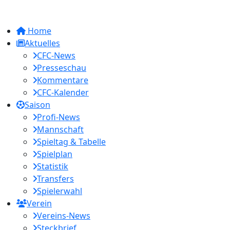
Home
Aktuelles
CFC-News
Presseschau
Kommentare
CFC-Kalender
Saison
Profi-News
Mannschaft
Spieltag & Tabelle
Spielplan
Statistik
Transfers
Spielerwahl
Verein
Vereins-News
Steckbrief