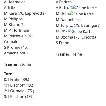
A Heitmeier
A Endres
A Tritz
A Bittroff
M Kara (76. Laprevotte)
M Dem
M Philipps
M Danneberg
M Bischoff
M Türpitz (79. Baumgart)
M P. Hoffmann
M Fink
M Reichwein (61.
M Uzoma (73. Cincotta)
Grimaldi)
S Frahn
S Krohne (46.
Amachaibou)
Trainer:
Heine
Trainer:
Steffen
Tore
0:1 Frahn (39.)
1:1 Bischoff (49.)
2:1 Grimaldi (75.)
3:1 Pischorn (79.)