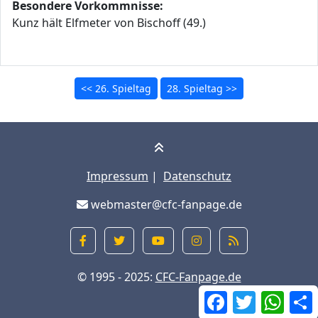
Besondere Vorkommnisse:
Kunz hält Elfmeter von Bischoff (49.)
<< 26. Spieltag
28. Spieltag >>
Impressum
|
Datenschutz
webmaster@cfc-fanpage.de
© 1995 - 2025:
CFC-Fanpage.de
Facebook
Twitter
What