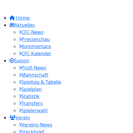
Home
Aktuelles
CFC-News
Presseschau
Kommentare
CFC-Kalender
Saison
Profi-News
Mannschaft
Spieltag & Tabelle
Spielplan
Statistik
Transfers
Spielerwahl
Verein
Vereins-News
Steckbrief