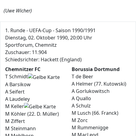
(Uwe Wicher)
1. Runde - UEFA-Cup - Saison 1990/1991
Dienstag, 02. Oktober 1990, 20:00 Uhr
Sportforum, Chemnitz
Zuschauer: 11.904
Schiedsrichter: Hackett (England)
Chemnitzer FC
Borussia Dortmund
T Schmidt
T de Beer
A Helmer (77. Kutowski)
A Barsikow
A Gorlukowitsch
A Seifert
A Quallo
A Laudeley
A Schulz
M Keller
M Lusch (66. Franck)
M Köhler (22. D. Müller)
M Zorc
M Ziffert
M Rummenigge
M Steinmann
M MacLeod
M Mehlhorn