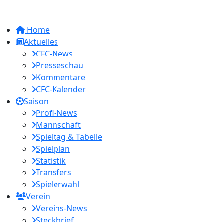
Home
Aktuelles
CFC-News
Presseschau
Kommentare
CFC-Kalender
Saison
Profi-News
Mannschaft
Spieltag & Tabelle
Spielplan
Statistik
Transfers
Spielerwahl
Verein
Vereins-News
Steckbrief