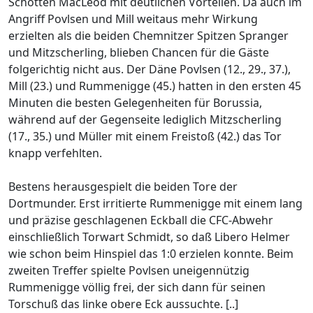
Schotten MacLeod mit deutlichen Vorteilen. Da auch im
Angriff Povlsen und Mill weitaus mehr Wirkung
erzielten als die beiden Chemnitzer Spitzen Spranger
und Mitzscherling, blieben Chancen für die Gäste
folgerichtig nicht aus. Der Däne Povlsen (12., 29., 37.),
Mill (23.) und Rummenigge (45.) hatten in den ersten 45
Minuten die besten Gelegenheiten für Borussia,
während auf der Gegenseite lediglich Mitzscherling
(17., 35.) und Müller mit einem Freistoß (42.) das Tor
knapp verfehlten.
Bestens herausgespielt die beiden Tore der
Dortmunder. Erst irritierte Rummenigge mit einem lang
und präzise geschlagenen Eckball die CFC-Abwehr
einschließlich Torwart Schmidt, so daß Libero Helmer
wie schon beim Hinspiel das 1:0 erzielen konnte. Beim
zweiten Treffer spielte Povlsen uneigennützig
Rummenigge völlig frei, der sich dann für seinen
Torschuß das linke obere Eck aussuchte. [..]