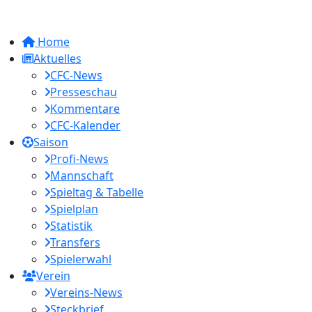
Home
Aktuelles
CFC-News
Presseschau
Kommentare
CFC-Kalender
Saison
Profi-News
Mannschaft
Spieltag & Tabelle
Spielplan
Statistik
Transfers
Spielerwahl
Verein
Vereins-News
Steckbrief