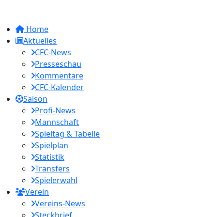
Home
Aktuelles
CFC-News
Presseschau
Kommentare
CFC-Kalender
Saison
Profi-News
Mannschaft
Spieltag & Tabelle
Spielplan
Statistik
Transfers
Spielerwahl
Verein
Vereins-News
Steckbrief