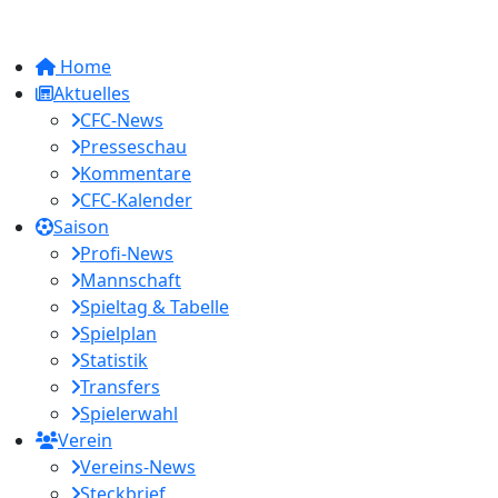
Home
Aktuelles
CFC-News
Presseschau
Kommentare
CFC-Kalender
Saison
Profi-News
Mannschaft
Spieltag & Tabelle
Spielplan
Statistik
Transfers
Spielerwahl
Verein
Vereins-News
Steckbrief