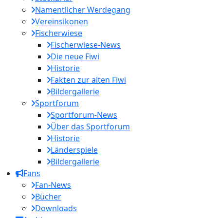
Namentlicher Werdegang
Vereinsikonen
Fischerwiese
Fischerwiese-News
Die neue Fiwi
Historie
Fakten zur alten Fiwi
Bildergallerie
Sportforum
Sportforum-News
Über das Sportforum
Historie
Länderspiele
Bildergallerie
Fans
Fan-News
Bücher
Downloads