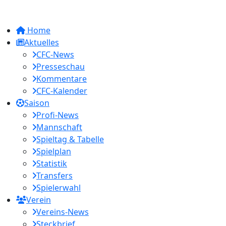
Home
Aktuelles
CFC-News
Presseschau
Kommentare
CFC-Kalender
Saison
Profi-News
Mannschaft
Spieltag & Tabelle
Spielplan
Statistik
Transfers
Spielerwahl
Verein
Vereins-News
Steckbrief