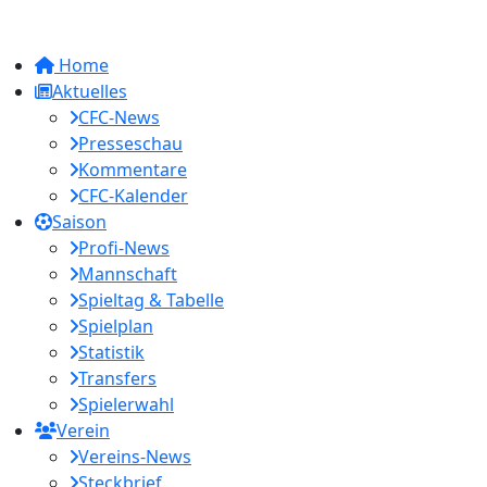
Home
Aktuelles
CFC-News
Presseschau
Kommentare
CFC-Kalender
Saison
Profi-News
Mannschaft
Spieltag & Tabelle
Spielplan
Statistik
Transfers
Spielerwahl
Verein
Vereins-News
Steckbrief