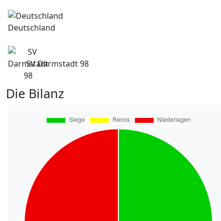
Deutschland
SV Darmstadt 98
Die Bilanz