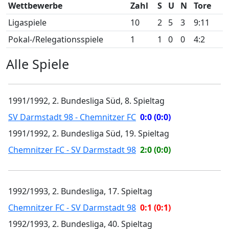
Wettbewerbe
Zahl
S
U
N
Tore
Ligaspiele
10
2
5
3
9:11
Pokal-/Relegationsspiele
1
1
0
0
4:2
Alle Spiele
1991/1992, 2. Bundesliga Süd, 8. Spieltag
SV Darmstadt 98 - Chemnitzer FC
0:0 (0:0)
1991/1992, 2. Bundesliga Süd, 19. Spieltag
Chemnitzer FC - SV Darmstadt 98
2:0 (0:0)
1992/1993, 2. Bundesliga, 17. Spieltag
Chemnitzer FC - SV Darmstadt 98
0:1 (0:1)
1992/1993, 2. Bundesliga, 40. Spieltag