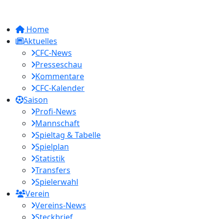
Home
Aktuelles
CFC-News
Presseschau
Kommentare
CFC-Kalender
Saison
Profi-News
Mannschaft
Spieltag & Tabelle
Spielplan
Statistik
Transfers
Spielerwahl
Verein
Vereins-News
Steckbrief