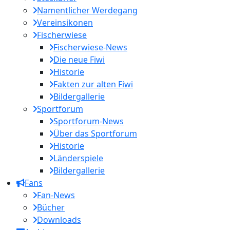
Namentlicher Werdegang
Vereinsikonen
Fischerwiese
Fischerwiese-News
Die neue Fiwi
Historie
Fakten zur alten Fiwi
Bildergallerie
Sportforum
Sportforum-News
Über das Sportforum
Historie
Länderspiele
Bildergallerie
Fans
Fan-News
Bücher
Downloads