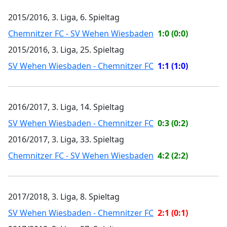
2015/2016, 3. Liga, 6. Spieltag
Chemnitzer FC - SV Wehen Wiesbaden
1:0 (0:0)
2015/2016, 3. Liga, 25. Spieltag
SV Wehen Wiesbaden - Chemnitzer FC
1:1 (1:0)
2016/2017, 3. Liga, 14. Spieltag
SV Wehen Wiesbaden - Chemnitzer FC
0:3 (0:2)
2016/2017, 3. Liga, 33. Spieltag
Chemnitzer FC - SV Wehen Wiesbaden
4:2 (2:2)
2017/2018, 3. Liga, 8. Spieltag
SV Wehen Wiesbaden - Chemnitzer FC
2:1 (0:1)