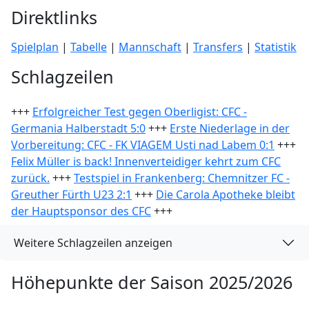
Direktlinks
Spielplan
|
Tabelle
|
Mannschaft
|
Transfers
|
Statistik
Schlagzeilen
+++
Erfolgreicher Test gegen Oberligist: CFC -
Germania Halberstadt 5:0
+++
Erste Niederlage in der
Vorbereitung: CFC - FK VIAGEM Usti nad Labem 0:1
+++
Felix Müller is back! Innenverteidiger kehrt zum CFC
zurück.
+++
Testspiel in Frankenberg: Chemnitzer FC -
Greuther Fürth U23 2:1
+++
Die Carola Apotheke bleibt
der Hauptsponsor des CFC
+++
Weitere Schlagzeilen anzeigen
Höhepunkte der Saison 2025/2026