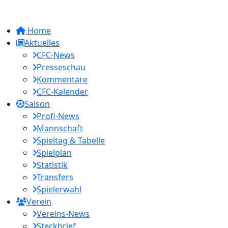
Home
Aktuelles
CFC-News
Presseschau
Kommentare
CFC-Kalender
Saison
Profi-News
Mannschaft
Spieltag & Tabelle
Spielplan
Statistik
Transfers
Spielerwahl
Verein
Vereins-News
Steckbrief