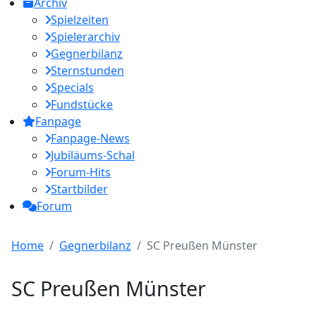
Archiv
Spielzeiten
Spielerarchiv
Gegnerbilanz
Sternstunden
Specials
Fundstücke
Fanpage
Fanpage-News
Jubiläums-Schal
Forum-Hits
Startbilder
Forum
Home
Gegnerbilanz
SC Preußen Münster
SC Preußen Münster