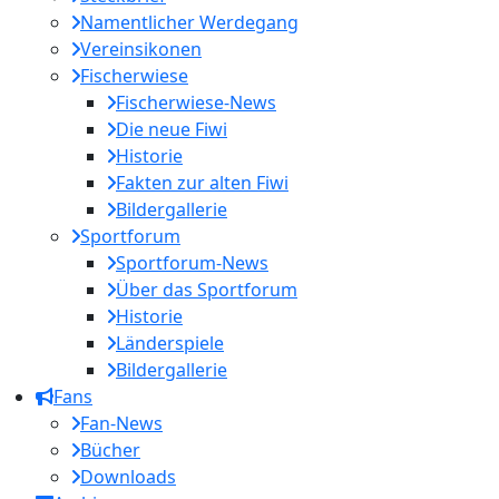
Namentlicher Werdegang
Vereinsikonen
Fischerwiese
Fischerwiese-News
Die neue Fiwi
Historie
Fakten zur alten Fiwi
Bildergallerie
Sportforum
Sportforum-News
Über das Sportforum
Historie
Länderspiele
Bildergallerie
Fans
Fan-News
Bücher
Downloads