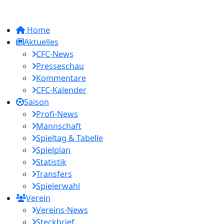
Home
Aktuelles
CFC-News
Presseschau
Kommentare
CFC-Kalender
Saison
Profi-News
Mannschaft
Spieltag & Tabelle
Spielplan
Statistik
Transfers
Spielerwahl
Verein
Vereins-News
Steckbrief