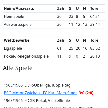
Heim/Auswärts
Zahl
S
U
N
Tore
Heimspiele
36
23
8
5
64:31
Auswärtsspiele
36
11
12
13
39:44
Wettbewerbe
Zahl
S
U
N
Tore
Ligaspiele
61
25
20
16
83:62
Pokal-/Relegationsspiele
11
9
0
2
20:13
Alle Spiele
1965/1966, DDR-Oberliga, 8. Spieltag
BSG Motor Zwickau - FC Karl-Marx-Stadt
3:0 (2:0)
1965/1966, FDGB-Pokal, Viertelfinale